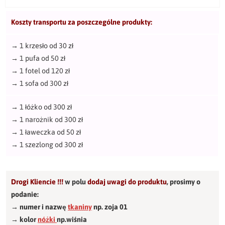
Koszty transportu za poszczególne produkty:
→
1 krzesło od 30 zł
→
1 pufa od 50 zł
→
1 fotel od 120 zł
→
1 sofa od 300 zł
→
1 łóżko od 300 zł
→
1 narożnik od 300 zł
→
1 ławeczka od 50 zł
→
1 szezlong od 300 zł
Drogi Kliencie !!!
w polu
dodaj uwagi do produktu
,
prosimy o
podanie:
→ numer i nazwę
tkaniny
np. zoja 01
→ kolor
nóżki
np.wiśnia