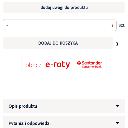
dodaj uwagi do produktu
-
+
szt.
doda
do
DODAJ DO KOSZYKA
scho
Kategoria produktu:
Fotele
tapicerowane