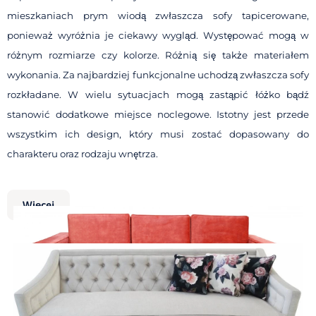
mieszkaniach prym wiodą zwłaszcza sofy tapicerowane,
ponieważ wyróżnia je ciekawy wygląd. Występować mogą w
różnym rozmiarze czy kolorze. Różnią się także materiałem
wykonania. Za najbardziej funkcjonalne uchodzą zwłaszcza sofy
rozkładane. W wielu sytuacjach mogą zastąpić łóżko bądź
stanowić dodatkowe miejsce noclegowe. Istotny jest przede
wszystkim ich design, który musi zostać dopasowany do
charakteru oraz rodzaju wnętrza.
Więcej
Jak wybrać ekskluzywne kanapy
Sofy bez funkcji spania
do salonu, by pasowały do
wnętrza?