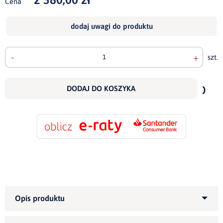
Cena
dodaj uwagi do produktu
-
+
szt.
doda
do
DODAJ DO KOSZYKA
scho
Kategoria produktu:
Fotele
tapicerowane