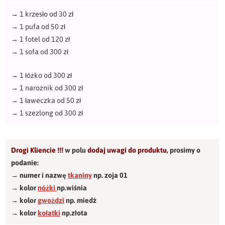
→
1 krzesło od 30 zł
→
1 pufa od 50 zł
→
1 fotel od 120 zł
→
1 sofa od 300 zł
→
1 łóżko od 300 zł
→
1 narożnik od 300 zł
→
1 ławeczka od 50 zł
→
1 szezlong od 300 zł
Drogi Kliencie !!!
w polu
dodaj uwagi do produktu
,
prosimy o
podanie:
→ numer i nazwę
tkaniny
np. zoja 01
→ kolor
nóżki
np.wiśnia
→ kolor
gwożdzi
np. miedź
→ kolor
kołatki
np.złota