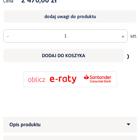
Cena
dodaj uwagi do produktu
-
+
szt.
doda
do
DODAJ DO KOSZYKA
scho
Kategoria produktu:
Fotele
tapicerowane