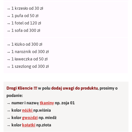
→
1 krzesło od 30 zł
→
1 pufa od 50 zł
→
1 fotel od 120 zł
→
1 sofa od 300 zł
→
1 łóżko od 300 zł
→
1 narożnik od 300 zł
→
1 ławeczka od 50 zł
→
1 szezlong od 300 zł
Drogi Kliencie !!!
w polu
dodaj uwagi do produktu
,
prosimy o
podanie:
→ numer i nazwę
tkaniny
np. zoja 01
→ kolor
nóżki
np.wiśnia
→ kolor
gwożdzi
np. miedź
→ kolor
kołatki
np.złota