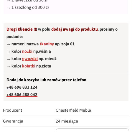
→
1 ławeczka od 50 zł
→
1 szezlong od 300 zł
Drogi Kliencie !!!
w polu
dodaj uwagi do produktu
,
prosimy o
podanie:
→ numer i nazwę
tkaniny
np. zoja 01
→ kolor
nóżki
np.wiśnia
→ kolor
gwożdzi
np. miedź
→ kolor
kołatki
np.złota
Dodaj do koszyka lub zamów przez telefon
+48 696 833 124
+48 606 488 042
Producent
Chesterfield Meble
Gwarancja
24 miesiące