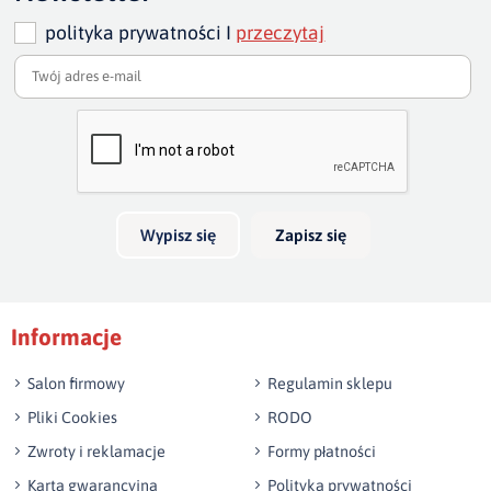
szerokość siedziska:
62
głębokość
polityka prywatności I
przeczytaj
Dodaj opinię o produkcie
cm
siedziska:
58 cm
Twoja ocena
szerokość całkowita:
Bardzo dobry
100 cm
Twoja opinia o produkcie
Wypisz się
Zapisz się
Podpis
Informacje
np. Agnieszka z Wrocławia, Mateusz z Gdańska
Salon firmowy
Regulamin sklepu
Pliki Cookies
RODO
Zwroty i reklamacje
Formy płatności
Karta gwarancyjna
Polityka prywatności