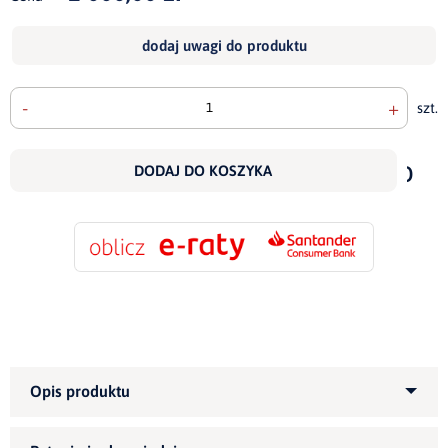
dodaj uwagi do produktu
-
+
szt.
doda
do
DODAJ DO KOSZYKA
scho
Kategoria produktu:
Fotele
tapicerowane