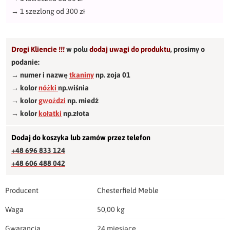
→
1 szezlong od 300 zł
Drogi Kliencie !!!
w polu
dodaj uwagi do produktu
,
prosimy o
podanie:
→ numer i nazwę
tkaniny
np. zoja 01
→ kolor
nóżki
np.wiśnia
→ kolor
gwożdzi
np. miedź
→ kolor
kołatki
np.złota
Dodaj do koszyka lub zamów przez telefon
+48 696 833 124
+48 606 488 042
Producent
Chesterfield Meble
Waga
50,00 kg
Gwarancja
24 miesiące