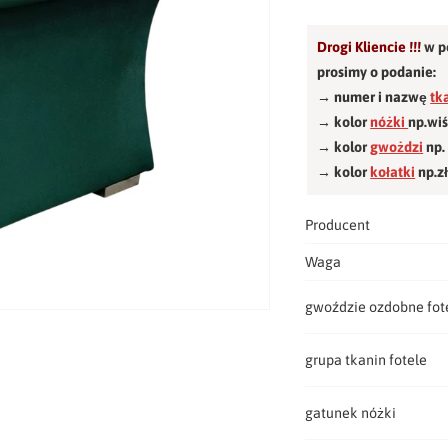
Drogi Kliencie !!!
w p
prosimy o podanie:
→ numer i nazwę
tk
→ kolor
nóżki
np.wi
→ kolor
gwożdzi
np.
→ kolor
kołatki
np.z
Producent
Waga
gwoździe ozdobne fot
grupa tkanin fotele
gatunek nóżki