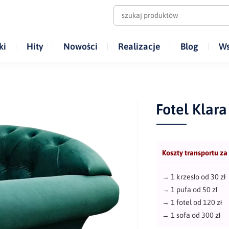
ki
Hity
Nowości
Realizacje
Blog
Ws
Fotel Klara
Koszty transportu za
→
1 krzesło od 30 zł
→
1 pufa od 50 zł
→
1 fotel od 120 zł
→
1 sofa od 300 zł