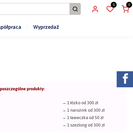
0
0
półpraca
Wyprzedaż
 poszczególne produkty:
→
1 łóżko od 300 zł
→
1 narożnik od 300 zł
→
1 ławeczka od 50 zł
→
1 szezlong od 300 zł