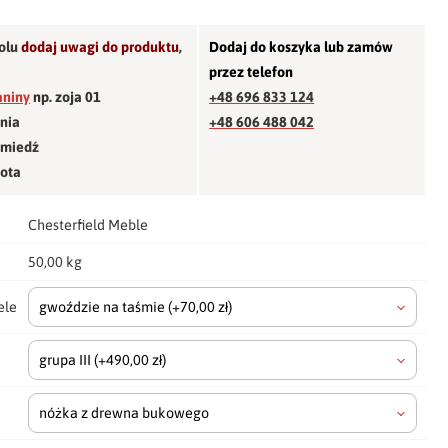
olu
dodaj uwagi do produktu
,
Dodaj do koszyka lub zamów
przez telefon
aniny
np. zoja 01
+48 696 833 124
śnia
+48 606 488 042
 miedź
łota
Chesterfield Meble
50,00 kg
ele
gwoździe na taśmie
(+70,00 zł)
grupa III
(+490,00 zł)
nóżka z drewna bukowego