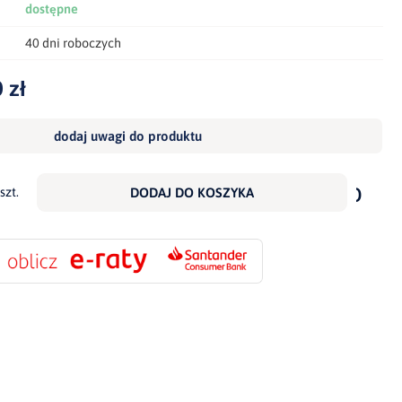
dostępne
40 dni roboczych
 zł
dodaj uwagi do produktu
dodaj
do
szt.
DODAJ DO KOSZYKA
scho