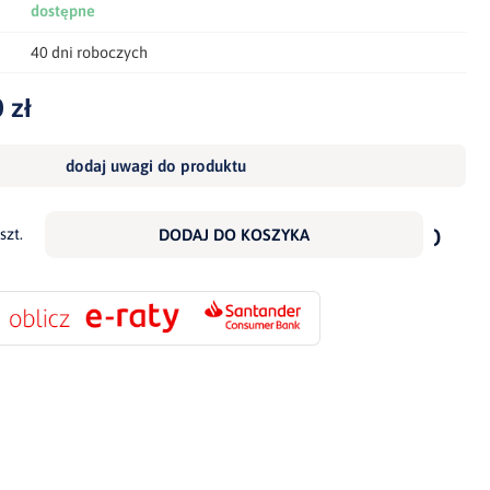
dostępne
40 dni roboczych
 zł
dodaj uwagi do produktu
dodaj
do
szt.
DODAJ DO KOSZYKA
scho