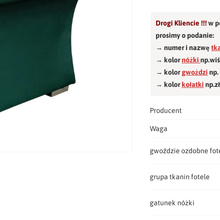
Drogi Kliencie !!!
w p
prosimy o podanie:
→ numer i nazwę
tk
→ kolor
nóżki
np.wi
→ kolor
gwożdzi
np.
→ kolor
kołatki
np.z
Producent
Waga
gwoździe ozdobne fot
grupa tkanin fotele
gatunek nóżki