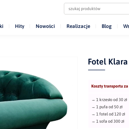
ki
Hity
Nowości
Realizacje
Blog
Ws
Fotel Klara
Koszty transportu za
→
1 krzesło od 30 zł
→
1 pufa od 50 zł
→
1 fotel od 120 zł
→
1 sofa od 300 zł