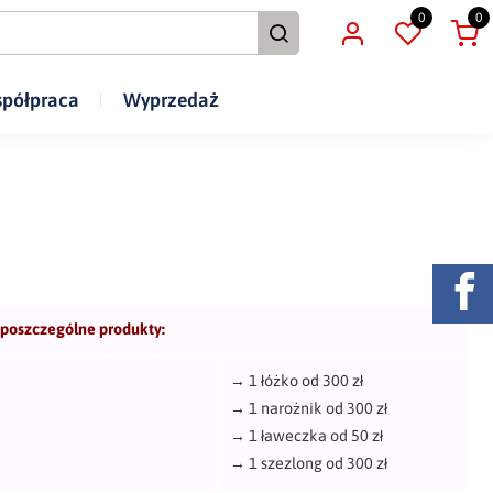
0
0
półpraca
Wyprzedaż
 poszczególne produkty:
→
1 łóżko od 300 zł
→
1 narożnik od 300 zł
→
1 ławeczka od 50 zł
→
1 szezlong od 300 zł