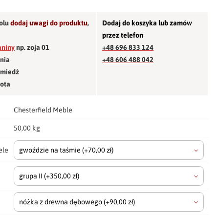
olu
dodaj uwagi do produktu
,
Dodaj do koszyka lub zamów
przez telefon
aniny
np. zoja 01
+48 696 833 124
śnia
+48 606 488 042
 miedź
łota
Chesterfield Meble
50,00 kg
ele
gwoździe na taśmie
(+70,00 zł)
grupa II
(+350,00 zł)
nóżka z drewna dębowego
(+90,00 zł)