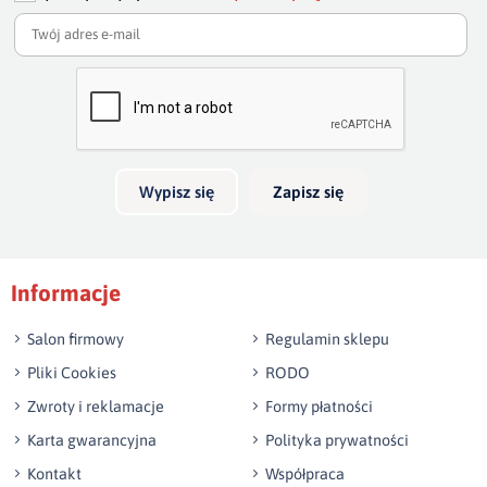
Dodaj opinię o produkcie
95 cm
cm
Twoja ocena
Bardzo dobry
szer.podłokietników 40
cm
Twoja opinia o produkcie
Wypisz się
Zapisz się
Podpis
Informacje
np. Agnieszka z Wrocławia, Mateusz z Gdańska
Salon firmowy
Regulamin sklepu
Pliki Cookies
RODO
Zwroty i reklamacje
Formy płatności
Karta gwarancyjna
Polityka prywatności
Kontakt
Współpraca
Wyślij opinię