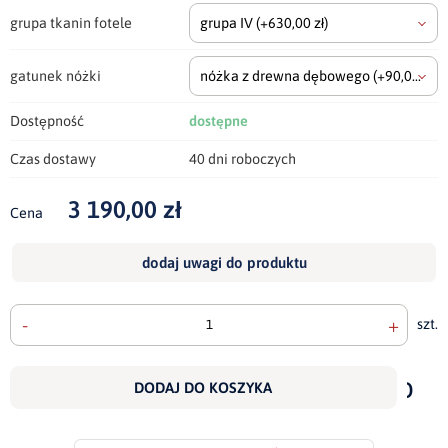
grupa tkanin fotele
grupa IV
(+630,00 zł)
gatunek nóżki
nóżka z drewna dębowego
(+90,00 zł)
Dostępność
dostępne
Czas dostawy
40 dni roboczych
3 190,00 zł
Cena
dodaj uwagi do produktu
-
+
szt.
doda
do
DODAJ DO KOSZYKA
scho