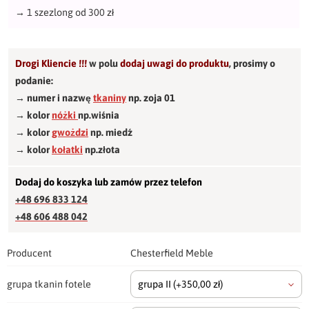
→
1 szezlong od 300 zł
Drogi Kliencie !!!
w polu
dodaj uwagi do produktu
,
prosimy o
podanie:
→ numer i nazwę
tkaniny
np. zoja 01
→ kolor
nóżki
np.wiśnia
→ kolor
gwożdzi
np. miedź
→ kolor
kołatki
np.złota
Dodaj do koszyka lub zamów przez telefon
+48 696 833 124
+48 606 488 042
Producent
Chesterfield Meble
grupa tkanin fotele
grupa II
(+350,00 zł)