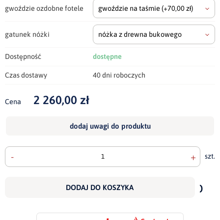
gwoździe ozdobne fotele
gwoździe na taśmie
(+70,00 zł)
gatunek nóżki
nóżka z drewna bukowego
Dostępność
dostępne
Czas dostawy
40 dni roboczych
2 260,00 zł
Cena
dodaj uwagi do produktu
-
+
szt.
doda
do
DODAJ DO KOSZYKA
scho