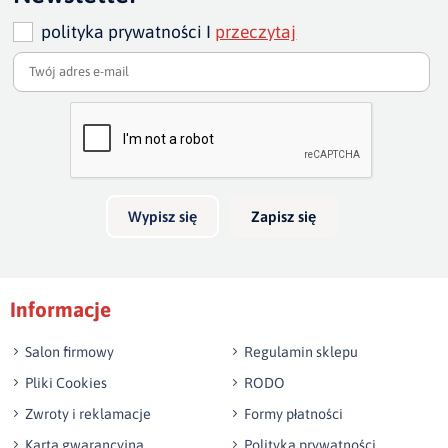
polityka prywatności I
przeczytaj
Dodaj opinię o produkcie
Twoja ocena
Bardzo dobry
Twoja opinia o produkcie
Wypisz się
Zapisz się
Podpis
Informacje
np. Agnieszka z Wrocławia, Mateusz z Gdańska
Salon firmowy
Regulamin sklepu
Pliki Cookies
RODO
Zwroty i reklamacje
Formy płatności
Karta gwarancyjna
Polityka prywatności