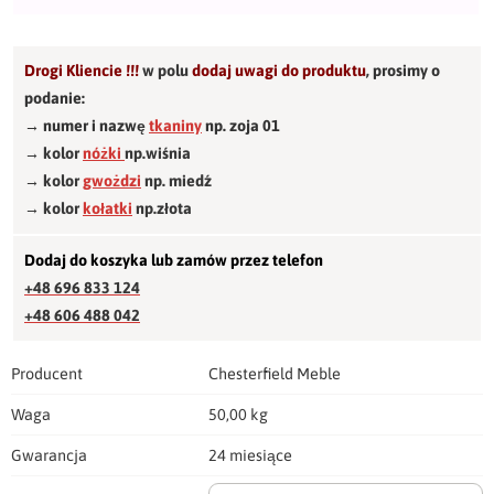
Drogi Kliencie !!!
w polu
dodaj uwagi do produktu
,
prosimy o
podanie:
→ numer i nazwę
tkaniny
np. zoja 01
→ kolor
nóżki
np.wiśnia
→ kolor
gwożdzi
np. miedź
→ kolor
kołatki
np.złota
Dodaj do koszyka lub zamów przez telefon
+48 696 833 124
+48 606 488 042
Producent
Chesterfield Meble
Waga
50,00 kg
Gwarancja
24 miesiące