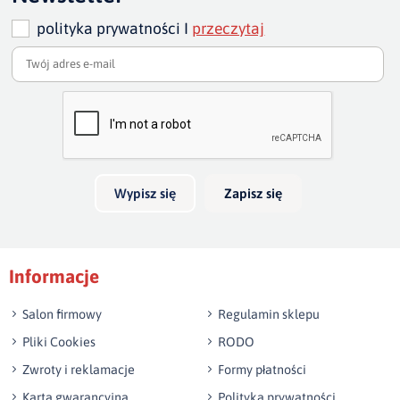
polityka prywatności I
przeczytaj
Dodaj opinię o produkcie
Twoja ocena
Bardzo dobry
Twoja opinia o produkcie
Wypisz się
Zapisz się
Podpis
Informacje
np. Agnieszka z Wrocławia, Mateusz z Gdańska
Salon firmowy
Regulamin sklepu
Pliki Cookies
RODO
Zwroty i reklamacje
Formy płatności
Karta gwarancyjna
Polityka prywatności