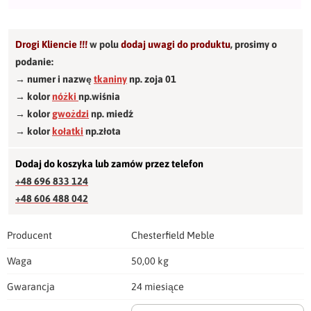
Drogi Kliencie !!!
w polu
dodaj uwagi do produktu
,
prosimy o
podanie:
→ numer i nazwę
tkaniny
np. zoja 01
→ kolor
nóżki
np.wiśnia
→ kolor
gwożdzi
np. miedź
→ kolor
kołatki
np.złota
Dodaj do koszyka lub zamów przez telefon
+48 696 833 124
+48 606 488 042
Producent
Chesterfield Meble
Waga
50,00 kg
Gwarancja
24 miesiące