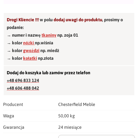
Drogi Kliencie !!!
w polu
dodaj uwagi do produktu
,
prosimy o
podanie:
→ numer i nazwę
tkaniny
np. zoja 01
→ kolor
nóżki
np.wiśnia
→ kolor
gwożdzi
np. miedź
→ kolor
kołatki
np.złota
Dodaj do koszyka lub zamów przez telefon
+48 696 833 124
+48 606 488 042
Producent
Chesterfield Meble
Waga
50,00 kg
Gwarancja
24 miesiące