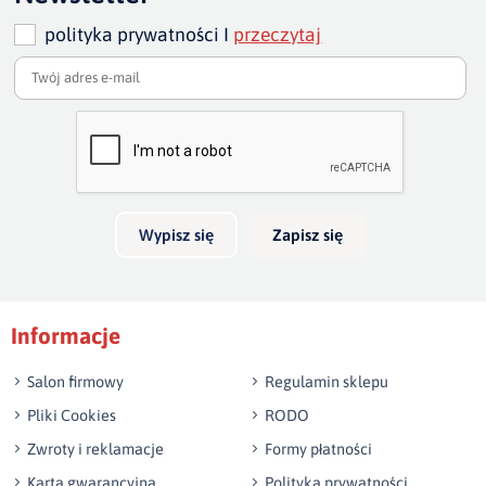
polityka prywatności I
przeczytaj
Dodaj opinię o produkcie
Twoja ocena
Bardzo dobry
Twoja opinia o produkcie
Wypisz się
Zapisz się
Podpis
Informacje
np. Agnieszka z Wrocławia, Mateusz z Gdańska
Salon firmowy
Regulamin sklepu
Pliki Cookies
RODO
Zwroty i reklamacje
Formy płatności
Karta gwarancyjna
Polityka prywatności