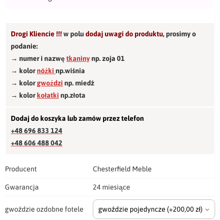
Drogi Kliencie !!!
w polu
dodaj uwagi do produktu
,
prosimy o
podanie:
→ numer i nazwę
tkaniny
np. zoja 01
→ kolor
nóżki
np.wiśnia
→ kolor
gwożdzi
np. miedź
→ kolor
kołatki
np.złota
Dodaj do koszyka lub zamów przez telefon
+48 696 833 124
+48 606 488 042
Producent
Chesterfield Meble
Gwarancja
24 miesiące
gwoździe ozdobne fotele
gwoździe pojedyncze
(+200,00 zł)