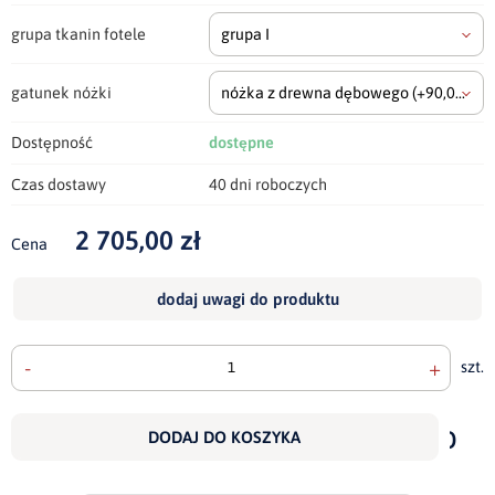
grupa tkanin fotele
grupa I
gatunek nóżki
nóżka z drewna dębowego
(+90,00 zł)
Dostępność
dostępne
Czas dostawy
40 dni roboczych
2 705,00 zł
Cena
dodaj uwagi do produktu
-
+
szt.
doda
do
DODAJ DO KOSZYKA
scho