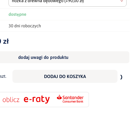
nóżka z drewna dębowego
(+90,00 zł)
dostępne
30 dni roboczych
 zł
dodaj uwagi do produktu
dodaj
do
szt.
DODAJ DO KOSZYKA
scho