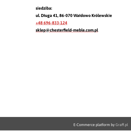
siedziba:
ul. Długa 41, 86-070 Wałdowo Królewskie
+48 696-833-124
sklep@chesterfield-meble.com.pl
E-Commerce platform by
Graff.pl