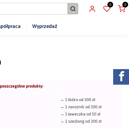
0
0
półpraca
Wyprzedaż
a
 poszczególne produkty:
→
1 łóżko od 300 zł
→
1 narożnik od 300 zł
→
1 ławeczka od 50 zł
→
1 szezlong od 300 zł