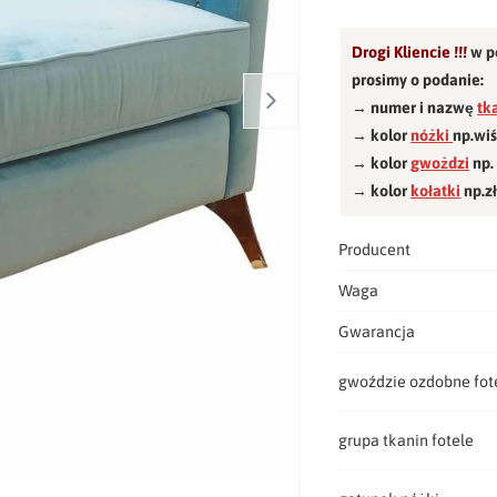
Drogi Kliencie !!!
w p
prosimy o podanie:
→ numer i nazwę
tk
→ kolor
nóżki
np.wi
→ kolor
gwożdzi
np.
→ kolor
kołatki
np.z
Producent
Waga
Gwarancja
gwoździe ozdobne fot
grupa tkanin fotele