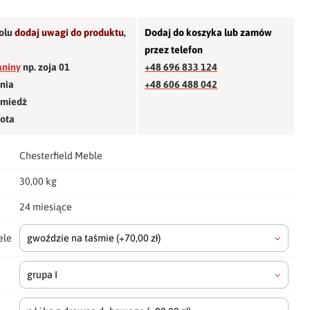
olu
dodaj uwagi do produktu
,
Dodaj do koszyka lub zamów
przez telefon
aniny
np. zoja 01
+48 696 833 124
śnia
+48 606 488 042
 miedź
łota
Chesterfield Meble
30,00 kg
24 miesiące
ele
gwoździe na taśmie
(+70,00 zł)
grupa I