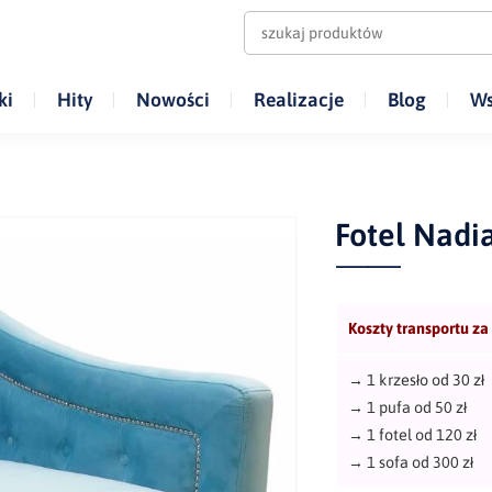
ki
Hity
Nowości
Realizacje
Blog
Ws
Fotel Nadi
Koszty transportu za
→
1 krzesło od 30 zł
→
1 pufa od 50 zł
→
1 fotel od 120 zł
→
1 sofa od 300 zł