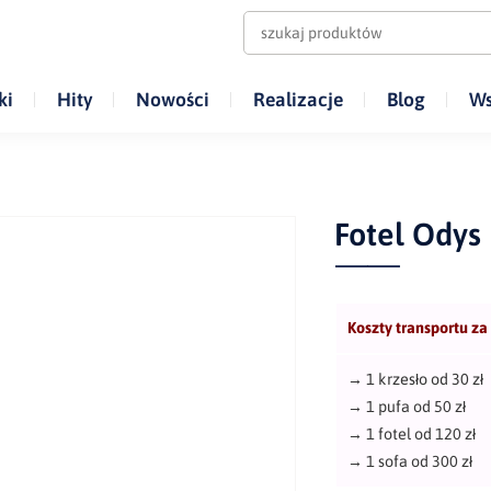
ki
Hity
Nowości
Realizacje
Blog
Ws
Fotel Odys
Koszty transportu za
→
1 krzesło od 30 zł
→
1 pufa od 50 zł
→
1 fotel od 120 zł
→
1 sofa od 300 zł