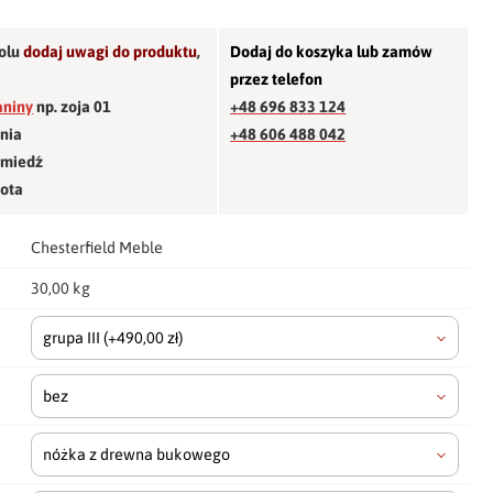
olu
dodaj uwagi do produktu
,
Dodaj do koszyka lub zamów
przez telefon
aniny
np. zoja 01
+48 696 833 124
śnia
+48 606 488 042
 miedź
łota
Chesterfield Meble
30,00 kg
grupa III
(+490,00 zł)
bez
nóżka z drewna bukowego