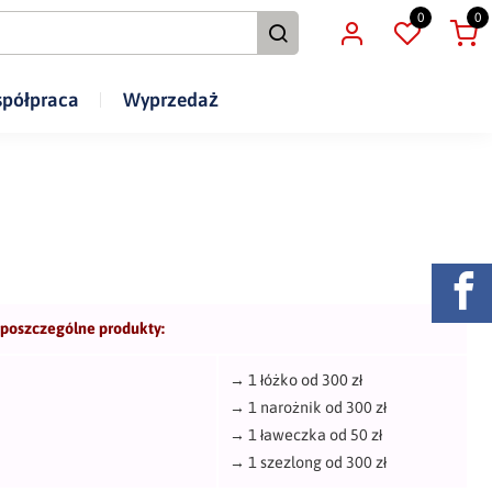
0
0
półpraca
Wyprzedaż
 poszczególne produkty:
→
1 łóżko od 300 zł
→
1 narożnik od 300 zł
→
1 ławeczka od 50 zł
→
1 szezlong od 300 zł