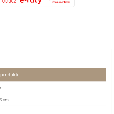
o produktu
m
3 cm