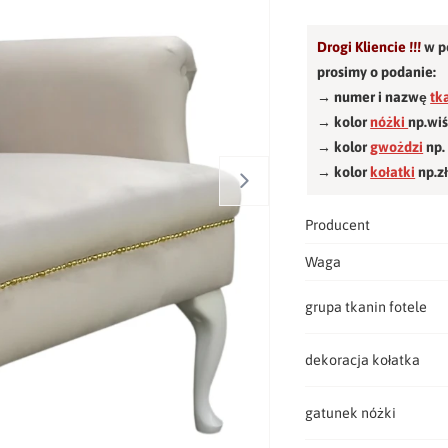
Drogi Kliencie !!!
w p
prosimy o podanie:
→ numer i nazwę
tk
→ kolor
nóżki
np.wi
→ kolor
gwożdzi
np.
→ kolor
kołatki
np.z
Producent
Waga
grupa tkanin fotele
dekoracja kołatka
gatunek nóżki