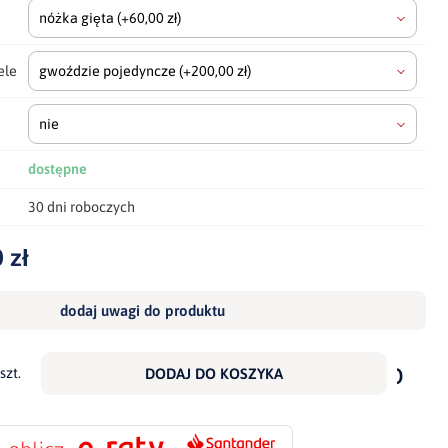
nóżka gięta
(+60,00 zł)
ele
gwoździe pojedyncze
(+200,00 zł)
nie
dostępne
30 dni roboczych
 zł
dodaj uwagi do produktu
dodaj
do
szt.
DODAJ DO KOSZYKA
scho