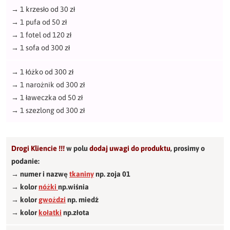
→
1 krzesło od 30 zł
→
1 pufa od 50 zł
→
1 fotel od 120 zł
→
1 sofa od 300 zł
→
1 łóżko od 300 zł
→
1 narożnik od 300 zł
→
1 ławeczka od 50 zł
→
1 szezlong od 300 zł
Drogi Kliencie !!!
w polu
dodaj uwagi do produktu
,
prosimy o
podanie:
→ numer i nazwę
tkaniny
np. zoja 01
→ kolor
nóżki
np.wiśnia
→ kolor
gwożdzi
np. miedź
→ kolor
kołatki
np.złota