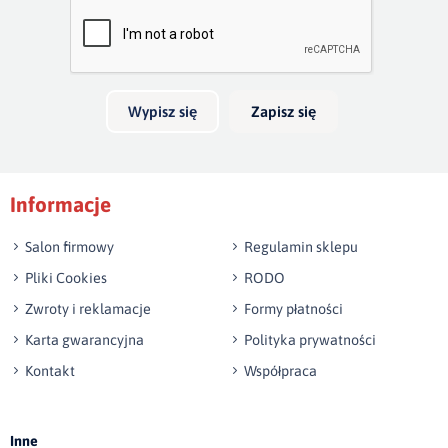
całkowita:
90 cm
podłokietnika:
9 cm
Twoja opinia o produkcie
wysokość siedziska:
46 cm
Wypisz się
Zapisz się
Tolerancja: +/- 2%
Podpis
Informacje
np. Agnieszka z Wrocławia, Mateusz z Gdańska
Salon firmowy
Regulamin sklepu
Pliki Cookies
RODO
Zwroty i reklamacje
Formy płatności
Karta gwarancyjna
Polityka prywatności
Kontakt
Współpraca
Wyślij opinię
Inne