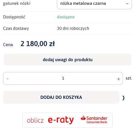
gatunek nóżki
nóżka metalowa czarna
Dostępność
dostępne
Czas dostawy
30 dni roboczych
2 180,00 zł
Cena
dodaj uwagi do produktu
-
+
szt.
doda
do
DODAJ DO KOSZYKA
scho