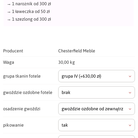
→
1 narożnik od 300 zł
→
1 ławeczka od 50 zł
→
1 szezlong od 300 zł
Producent
Chesterfield Meble
Waga
30,00 kg
grupa tkanin fotele
grupa IV
(+630,00 zł)
gwoździe ozdobne fotele
brak
osadzenie gwoździ
gwoździe ozdobne od zewnątrz
pikowanie
tak