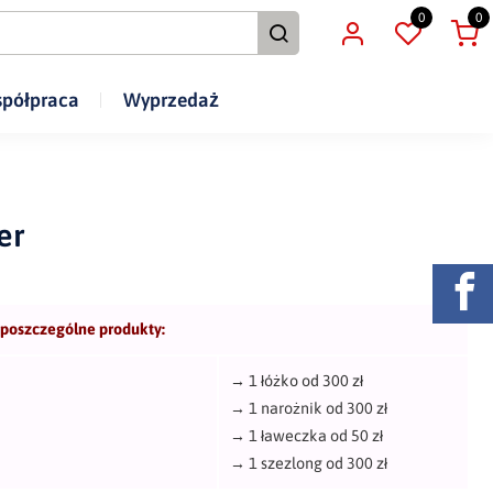
0
0
półpraca
Wyprzedaż
er
 poszczególne produkty:
→
1 łóżko od 300 zł
→
1 narożnik od 300 zł
→
1 ławeczka od 50 zł
→
1 szezlong od 300 zł