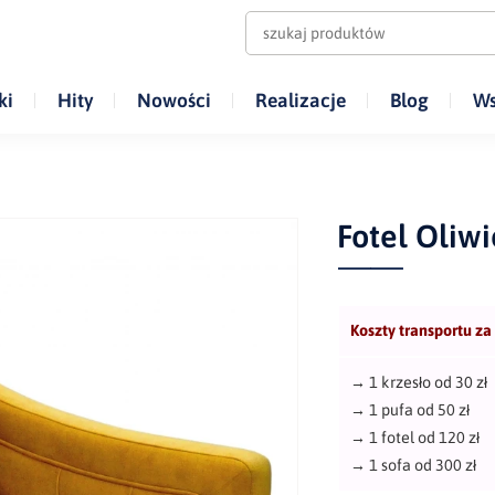
ki
Hity
Nowości
Realizacje
Blog
Ws
Fotel Oliwi
Koszty transportu za
→
1 krzesło od 30 zł
→
1 pufa od 50 zł
→
1 fotel od 120 zł
→
1 sofa od 300 zł