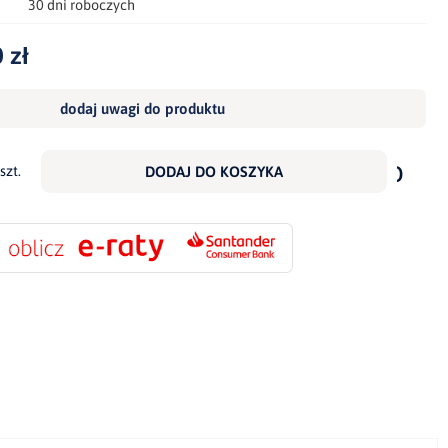
30 dni roboczych
 zł
dodaj uwagi do produktu
dodaj
do
szt.
DODAJ DO KOSZYKA
scho