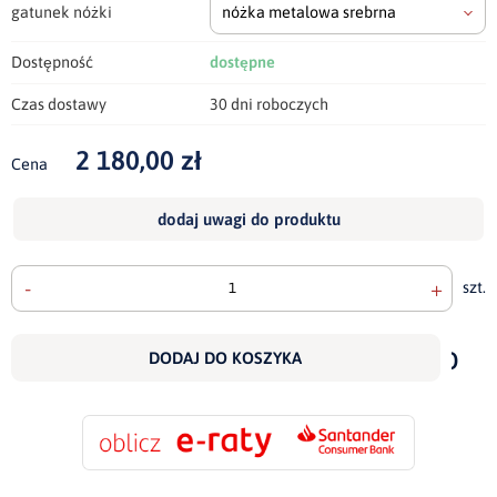
gatunek nóżki
nóżka metalowa srebrna
Dostępność
dostępne
Czas dostawy
30 dni roboczych
2 180,00 zł
Cena
dodaj uwagi do produktu
-
+
szt.
doda
do
DODAJ DO KOSZYKA
scho