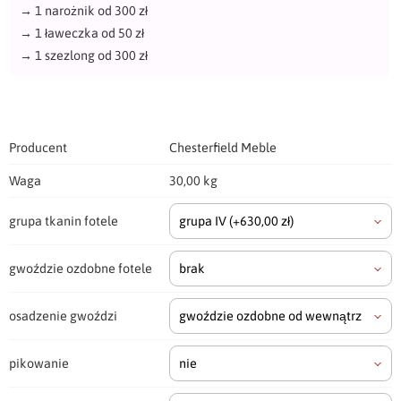
→
1 narożnik od 300 zł
→
1 ławeczka od 50 zł
→
1 szezlong od 300 zł
Producent
Chesterfield Meble
Waga
30,00 kg
grupa tkanin fotele
grupa IV
(+630,00 zł)
gwoździe ozdobne fotele
brak
osadzenie gwoździ
gwoździe ozdobne od wewnątrz
pikowanie
nie