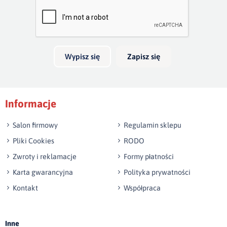
całkowita:
90 cm
podłokietnika:
9 cm
Twoja opinia o produkcie
wysokość siedziska:
46 cm
Wypisz się
Zapisz się
Tolerancja: +/- 2%
Podpis
Informacje
np. Agnieszka z Wrocławia, Mateusz z Gdańska
Salon firmowy
Regulamin sklepu
Pliki Cookies
RODO
Zwroty i reklamacje
Formy płatności
Karta gwarancyjna
Polityka prywatności
Kontakt
Współpraca
Wyślij opinię
Inne