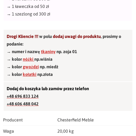
→
1 ławeczka od 50 zł
→
1 szezlong od 300 zł
Drogi Kliencie !!!
w polu
dodaj uwagi do produktu
,
prosimy o
podanie:
→ numer i nazwę
tkaniny
np. zoja 01
→ kolor
nóżki
np.wiśnia
→ kolor
gwożdzi
np. miedź
→ kolor
kołatki
np.złota
Dodaj do koszyka lub zamów przez telefon
+48 696 833 124
+48 606 488 042
Producent
Chesterfield Meble
Waga
20,00 kg