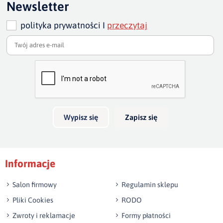
Newsletter
głębokość
szerokość
polityka prywatności I
przeczytaj
Dodaj opinię o produkcie
całkowita:
ok. 100
całkowita:
ok.
104
Twoja ocena
cm
cm
Bardzo dobry
głębokość
Twoja opinia o produkcie
siedziska:
ok.. 70 cm
Wypisz się
Zapisz się
Podpis
Informacje
np. Agnieszka z Wrocławia, Mateusz z Gdańska
Salon firmowy
Regulamin sklepu
Pliki Cookies
RODO
Zwroty i reklamacje
Formy płatności