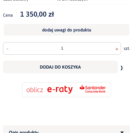
1 350,00 zł
Cena
dodaj uwagi do produktu
-
+
szt.
doda
do
DODAJ DO KOSZYKA
scho