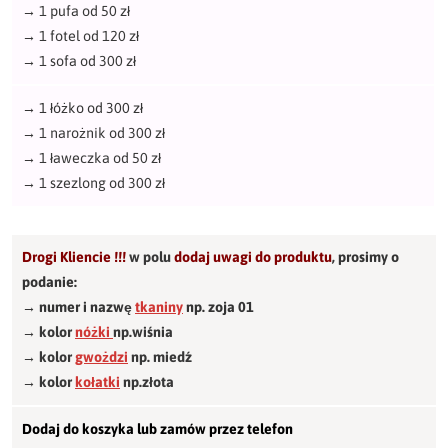
→
1 pufa od 50 zł
→
1 fotel od 120 zł
→
1 sofa od 300 zł
→
1 łóżko od 300 zł
→
1 narożnik od 300 zł
→
1 ławeczka od 50 zł
→
1 szezlong od 300 zł
Drogi Kliencie !!!
w polu
dodaj uwagi do produktu
,
prosimy o
podanie:
→ numer i nazwę
tkaniny
np. zoja 01
→ kolor
nóżki
np.wiśnia
→ kolor
gwożdzi
np. miedź
→ kolor
kołatki
np.złota
Dodaj do koszyka lub zamów przez telefon