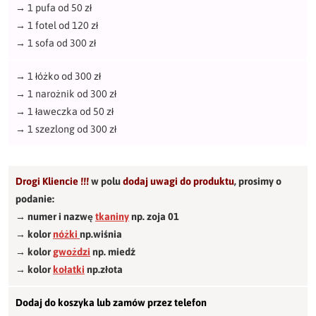
→
1 pufa od 50 zł
→
1 fotel od 120 zł
→
1 sofa od 300 zł
→
1 łóżko od 300 zł
→
1 narożnik od 300 zł
→
1 ławeczka od 50 zł
→
1 szezlong od 300 zł
Drogi Kliencie !!!
w polu
dodaj uwagi do produktu
,
prosimy o
podanie:
→ numer i nazwę
tkaniny
np. zoja 01
→ kolor
nóżki
np.wiśnia
→ kolor
gwożdzi
np. miedź
→ kolor
kołatki
np.złota
Dodaj do koszyka lub zamów przez telefon