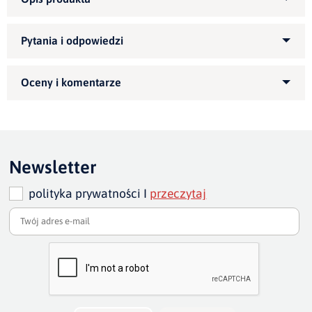
Kategoria produktu:
Fotele
tapicerowane
Wybierz kolor tkaniny z zakładki Tkaniny i
Zapytaj o produkt
zapisz w uwagach do produktu
Kupiłeś ten produkt?
Oceń go!
wysokość:
78 cm
/
wysokość siedziska:
Ten produkt nie posiada jeszcze opinii
tył środek:
73 cm
45 cm
Newsletter
głębokość
głębokość siedziska:
polityka prywatności I
przeczytaj
Dodaj opinię o produkcie
całkowita:
77 cm
46 cm
Twoja ocena
szerokość
Bardzo dobry
całkowita:
76 cm
Twoja opinia o produkcie