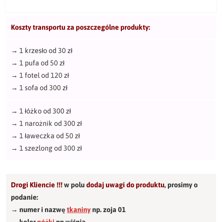
Koszty transportu za poszczególne produkty:
→
1 krzesło od 30 zł
→
1 pufa od 50 zł
→
1 fotel od 120 zł
→
1 sofa od 300 zł
→
1 łóżko od 300 zł
→
1 narożnik od 300 zł
→
1 ławeczka od 50 zł
→
1 szezlong od 300 zł
Drogi Kliencie !!!
w polu
dodaj uwagi do produktu
,
prosimy o
podanie:
→ numer i nazwę
tkaniny
np. zoja 01
→ kolor
nóżki
np.wiśnia