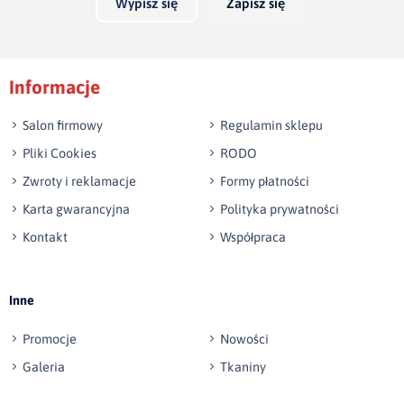
Wypisz się
Zapisz się
Podpis
Informacje
np. Agnieszka z Wrocławia, Mateusz z Gdańska
Salon firmowy
Regulamin sklepu
Pliki Cookies
RODO
Zwroty i reklamacje
Formy płatności
Karta gwarancyjna
Polityka prywatności
Kontakt
Współpraca
Wyślij opinię
Inne
Promocje
Nowości
Galeria
Tkaniny