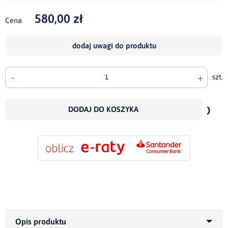
580,00 zł
Cena
dodaj uwagi do produktu
-
+
szt.
doda
do
DODAJ DO KOSZYKA
scho