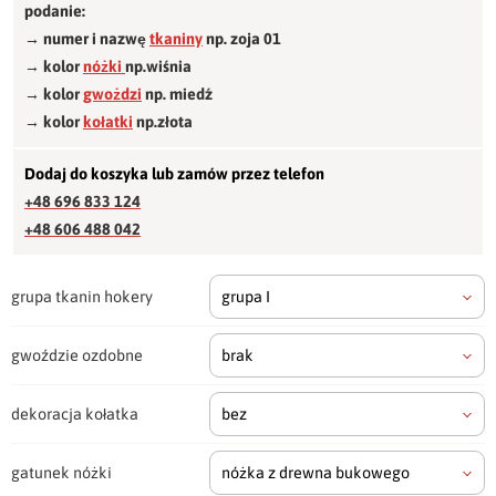
podanie:
→ numer i nazwę
tkaniny
np. zoja 01
→ kolor
nóżki
np.wiśnia
→ kolor
gwożdzi
np. miedź
→ kolor
kołatki
np.złota
Dodaj do koszyka lub zamów przez telefon
+48 696 833 124
+48 606 488 042
grupa tkanin hokery
grupa I
gwoździe ozdobne
brak
dekoracja kołatka
bez
gatunek nóżki
nóżka z drewna bukowego