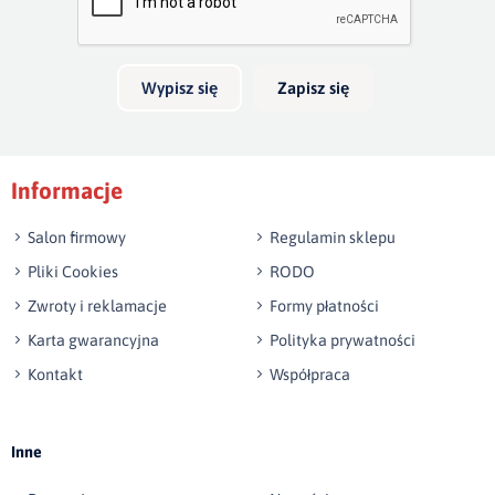
Twoja opinia o produkcie
wysokość dolnej
głębokość całkowita: 53
poprzeczki: ok. 28
cm
cm
Wypisz się
Zapisz się
Podpis
Informacje
np. Agnieszka z Wrocławia, Mateusz z Gdańska
Salon firmowy
Regulamin sklepu
Pliki Cookies
RODO
Zwroty i reklamacje
Formy płatności
Karta gwarancyjna
Polityka prywatności
Kontakt
Współpraca
Wyślij opinię
Inne