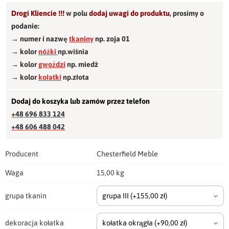
Drogi Kliencie !!!
w polu
dodaj uwagi do produktu
,
prosimy o
podanie:
→ numer i nazwę
tkaniny
np. zoja 01
→ kolor
nóżki
np.wiśnia
→ kolor
gwożdzi
np. miedź
→ kolor
kołatki
np.złota
Dodaj do koszyka lub zamów przez telefon
+48 696 833 124
+48 606 488 042
Producent
Chesterfield Meble
Waga
15,00 kg
grupa tkanin
grupa III
(+155,00 zł)
dekoracja kołatka
kołatka okrągła
(+90,00 zł)