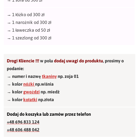
→
1 sofa od 300 zł
→
1 łóżko od 300 zł
→
1 narożnik od 300 zł
→
1 ławeczka od 50 zł
→
1 szezlong od 300 zł
Drogi Kliencie !!!
w polu
dodaj uwagi do produktu
,
prosimy o
podanie:
→ numer i nazwę
tkaniny
np. zoja 01
→ kolor
nóżki
np.wiśnia
→ kolor
gwożdzi
np. miedź
→ kolor
kołatki
np.złota
Dodaj do koszyka lub zamów przez telefon
+48 696 833 124
+48 606 488 042