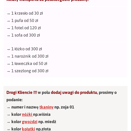
→
1 krzesło od 30 zł
→
1 pufa od 50 zł
→
1 fotel od 120 zł
→
1 sofa od 300 zł
→
1 łóżko od 300 zł
→
1 narożnik od 300 zł
→
1 ławeczka od 50 zł
→
1 szezlong od 300 zł
Drogi Kliencie !!!
w polu
dodaj uwagi do produktu
,
prosimy o
podanie:
→ numer i nazwę
tkaniny
np. zoja 01
→ kolor
nóżki
np.wiśnia
→ kolor
gwożdzi
np. miedź
→ kolor
kołatki
np.złota