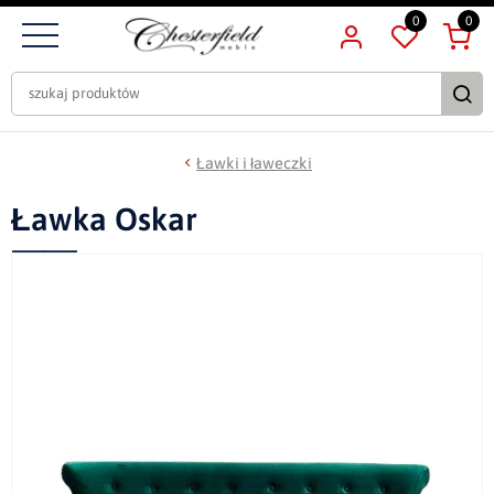
0
0
Ławki i ławeczki
Ławka Oskar