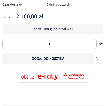
Czas dostawy
40 dni roboczych
2 100,00 zł
Cena
dodaj uwagi do produktu
-
+
szt.
doda
do
DODAJ DO KOSZYKA
scho