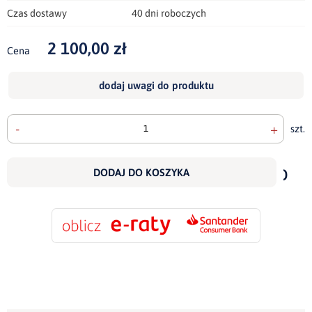
Czas dostawy
40 dni roboczych
2 100,00 zł
Cena
dodaj uwagi do produktu
-
+
szt.
doda
do
DODAJ DO KOSZYKA
scho