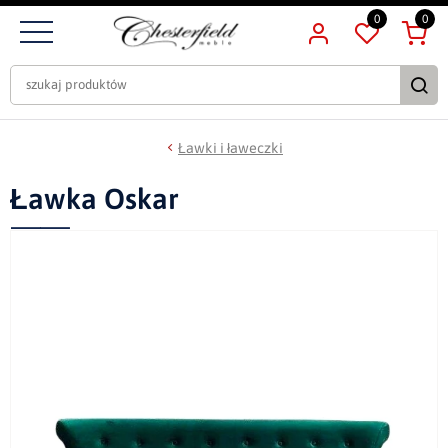
0
0
Ławki i ławeczki
Ławka Oskar