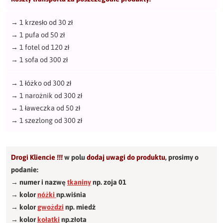
→
1 krzesło od 30 zł
→
1 pufa od 50 zł
→
1 fotel od 120 zł
→
1 sofa od 300 zł
→
1 łóżko od 300 zł
→
1 narożnik od 300 zł
→
1 ławeczka od 50 zł
→
1 szezlong od 300 zł
Drogi Kliencie !!!
w polu
dodaj uwagi do produktu
,
prosimy o
podanie:
→ numer i nazwę
tkaniny
np. zoja 01
→ kolor
nóżki
np.wiśnia
→ kolor
gwożdzi
np. miedź
→ kolor
kołatki
np.złota