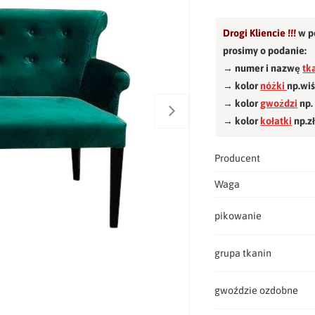
Drogi Kliencie !!!
w p
prosimy o podanie:
→ numer i nazwę
tk
→ kolor
nóżki
np.wi
→ kolor
gwożdzi
np.
→ kolor
kołatki
np.z
Producent
Waga
pikowanie
grupa tkanin
gwoździe ozdobne