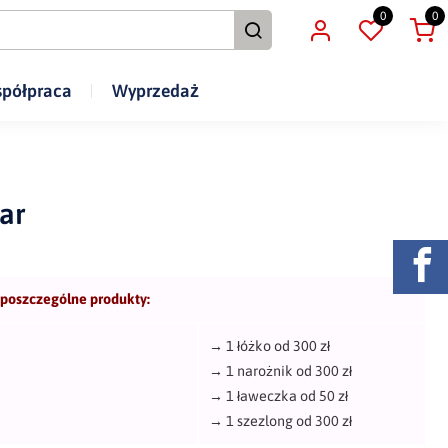
0
0
półpraca
Wyprzedaż
ar
 poszczególne produkty:
→
1 łóżko od 300 zł
→
1 narożnik od 300 zł
→
1 ławeczka od 50 zł
→
1 szezlong od 300 zł