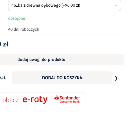
nóżka z drewna dębowego
(+90,00 zł)
dostępne
40 dni roboczych
 zł
dodaj uwagi do produktu
dodaj
do
szt.
DODAJ DO KOSZYKA
scho