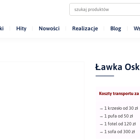
ki
Hity
Nowości
Realizacje
Blog
Ws
Ławka Osk
Koszty transportu za
→
1 krzesło od 30 zł
→
1 pufa od 50 zł
→
1 fotel od 120 zł
→
1 sofa od 300 zł