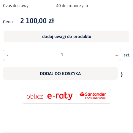
Czas dostawy
40 dni roboczych
2 100,00 zł
Cena
dodaj uwagi do produktu
-
+
szt.
doda
do
DODAJ DO KOSZYKA
scho