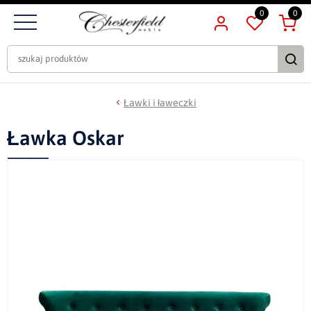
0
0
Ławki i ławeczki
Ławka Oskar