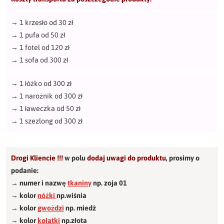
→
1 krzesło od 30 zł
→
1 pufa od 50 zł
→
1 fotel od 120 zł
→
1 sofa od 300 zł
→
1 łóżko od 300 zł
→
1 narożnik od 300 zł
→
1 ławeczka od 50 zł
→
1 szezlong od 300 zł
Drogi Kliencie !!!
w polu
dodaj uwagi do produktu
,
prosimy o
podanie:
→ numer i nazwę
tkaniny
np. zoja 01
→ kolor
nóżki
np.wiśnia
→ kolor
gwożdzi
np. miedź
→ kolor
kołatki
np.złota