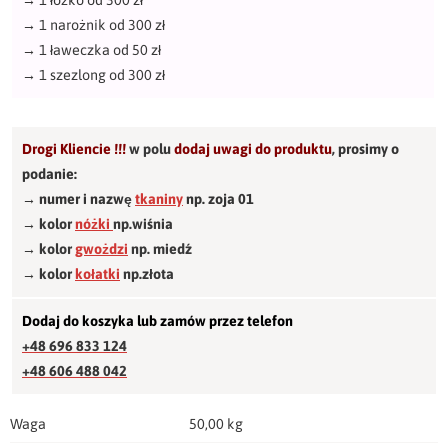
→
1 łóżko od 300 zł
→
1 narożnik od 300 zł
→
1 ławeczka od 50 zł
→
1 szezlong od 300 zł
Drogi Kliencie !!!
w polu
dodaj uwagi do produktu
,
prosimy o
podanie:
→ numer i nazwę
tkaniny
np. zoja 01
→ kolor
nóżki
np.wiśnia
→ kolor
gwożdzi
np. miedź
→ kolor
kołatki
np.złota
Dodaj do koszyka lub zamów przez telefon
+48 696 833 124
+48 606 488 042
Waga
50,00 kg