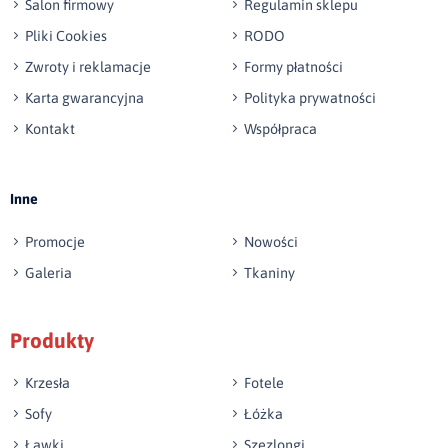
Salon firmowy
Regulamin sklepu
Pliki Cookies
RODO
Zwroty i reklamacje
Formy płatności
Karta gwarancyjna
Polityka prywatności
Kontakt
Współpraca
Wyślij opinię
Inne
Promocje
Nowości
Galeria
Tkaniny
Produkty
Krzesła
Fotele
Sofy
Łóżka
Ławki
Szezlongi