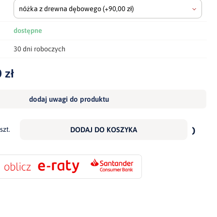
nóżka z drewna dębowego
(+90,00 zł)
dostępne
30 dni roboczych
 zł
dodaj uwagi do produktu
dodaj
do
szt.
DODAJ DO KOSZYKA
scho