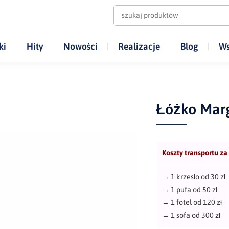
ki
Hity
Nowości
Realizacje
Blog
Ws
Łóżko Mar
Koszty transportu za
→
1 krzesło od 30 zł
→
1 pufa od 50 zł
→
1 fotel od 120 zł
→
1 sofa od 300 zł