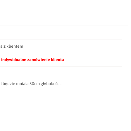
ia z klientem
 indywidualne zamówienie klienta
l będzie mniała 30cm głębokości.