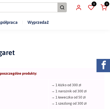
0
0
półpraca
Wyprzedaż
garet
 poszczególne produkty:
→
1 łóżko od 300 zł
→
1 narożnik od 300 zł
→
1 ławeczka od 50 zł
→
1 szezlong od 300 zł