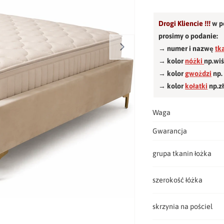
Drogi Kliencie !!!
w p
prosimy o podanie:
→ numer i nazwę
tk
→ kolor
nóżki
np.wi
→ kolor
gwożdzi
np.
→ kolor
kołatki
np.z
Waga
Gwarancja
grupa tkanin łożka
szerokość łóżka
skrzynia na pościel