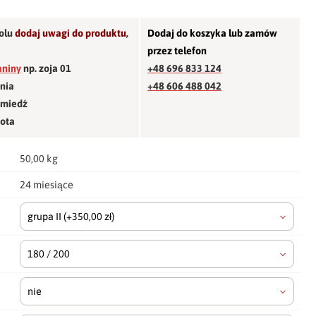
olu
dodaj uwagi do produktu
,
Dodaj do koszyka lub zamów
przez telefon
aniny
np. zoja 01
+48 696 833 124
śnia
+48 606 488 042
 miedź
łota
50,00 kg
24 miesiące
grupa II
(+350,00 zł)
180 / 200
nie