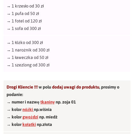
→
1 krzesło od 30 zł
→
1 pufa od 50 zł
→
1 fotel od 120 zł
→
1 sofa od 300 zł
→
1 łóżko od 300 zł
→
1 narożnik od 300 zł
→
1 ławeczka od 50 zł
→
1 szezlong od 300 zł
Drogi Kliencie !!!
w polu
dodaj uwagi do produktu
,
prosimy o
podanie:
→ numer i nazwę
tkaniny
np. zoja 01
→ kolor
nóżki
np.wiśnia
→ kolor
gwożdzi
np. miedź
→ kolor
kołatki
np.złota