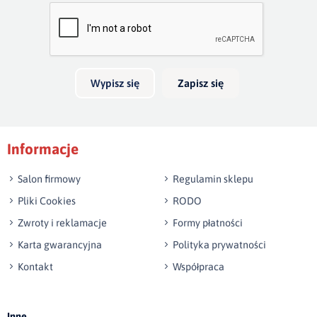
Bardzo dobry
głębokość 20cm. Jeżeli boki wykonamy na wysokość 40cm,
skrzynia na pościel będzie mieć 30cm głębokości. Wezgłowie
Twoja opinia o produkcie
do 140 cm wysokości jest w cenie łózka.
Możliwość wykonania innego wymiaru niż w ofercie.
Wypisz się
Zapisz się
Podpis
Informacje
np. Agnieszka z Wrocławia, Mateusz z Gdańska
Salon firmowy
Regulamin sklepu
Pliki Cookies
RODO
Zwroty i reklamacje
Formy płatności
Karta gwarancyjna
Polityka prywatności
Kontakt
Współpraca
Wyślij opinię
Inne