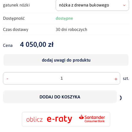
gatunek nóżki
nóżka z drewna bukowego
Dostępność
dostępne
Czas dostawy
30 dni roboczych
4 050,00 zł
Cena
dodaj uwagi do produktu
-
+
szt.
doda
do
DODAJ DO KOSZYKA
scho