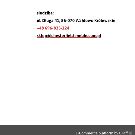
siedziba:
ul. Długa 41, 86-070 Wałdowo Królewskie
+48 696-833-124
sklep@chesterfield-meble.com.pl
E-Commerce platform by
Graff.pl