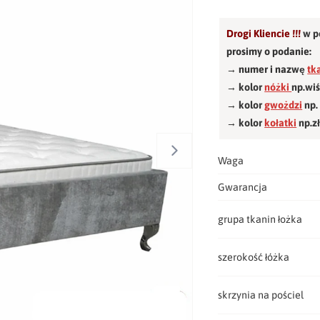
Drogi Kliencie !!!
w p
prosimy o podanie:
→ numer i nazwę
tk
→ kolor
nóżki
np.wi
→ kolor
gwożdzi
np.
→ kolor
kołatki
np.z
Waga
Gwarancja
grupa tkanin łożka
szerokość łóżka
skrzynia na pościel