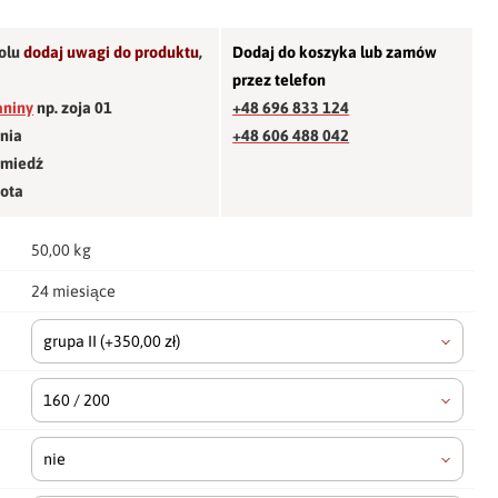
olu
dodaj uwagi do produktu
,
Dodaj do koszyka lub zamów
przez telefon
aniny
np. zoja 01
+48 696 833 124
śnia
+48 606 488 042
 miedź
łota
50,00 kg
24 miesiące
grupa II
(+350,00 zł)
160 / 200
nie