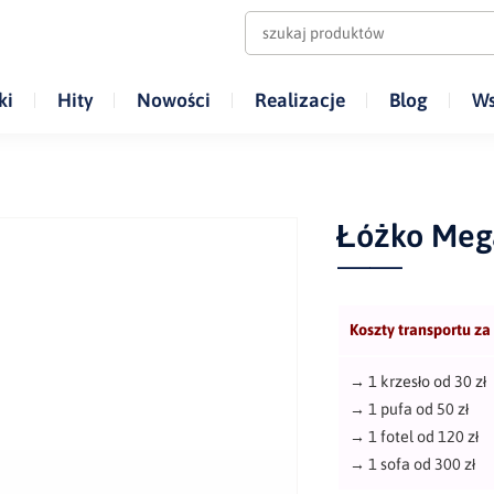
ki
Hity
Nowości
Realizacje
Blog
Ws
Łóżko Meg
Koszty transportu za
→
1 krzesło od 30 zł
→
1 pufa od 50 zł
→
1 fotel od 120 zł
→
1 sofa od 300 zł