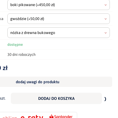
boki pikowane
(+450,00 zł)
ka
gwoździe
(+50,00 zł)
nóżka z drewna bukowego
dostępne
30 dni roboczych
 zł
dodaj uwagi do produktu
dodaj
do
szt.
DODAJ DO KOSZYKA
scho