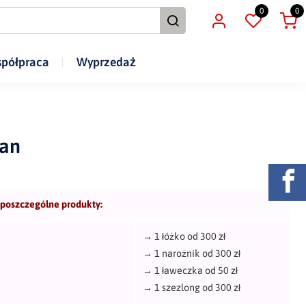
0
0
półpraca
Wyprzedaż
an
 poszczególne produkty:
→
1 łóżko od 300 zł
→
1 narożnik od 300 zł
→
1 ławeczka od 50 zł
→
1 szezlong od 300 zł