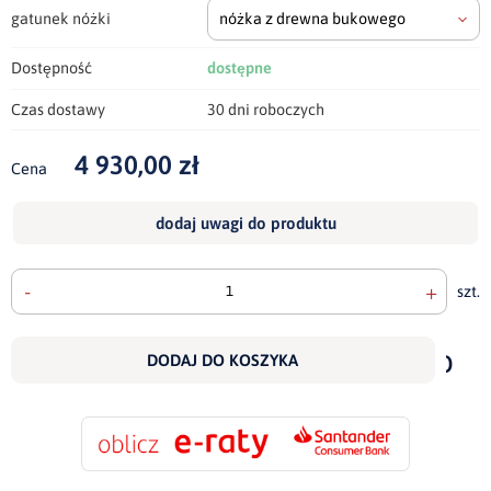
gatunek nóżki
nóżka z drewna bukowego
Dostępność
dostępne
Czas dostawy
30 dni roboczych
4 930,00 zł
Cena
dodaj uwagi do produktu
-
+
szt.
doda
do
DODAJ DO KOSZYKA
scho