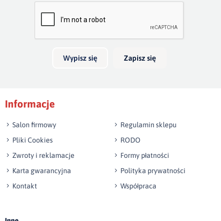
Bardzo dobry
głębokość 20cm. Jeżeli boki wykonamy na wysokość 40cm,
skrzynia na pościel będzie mieć 30cm głębokości. Wezgłowie
Twoja opinia o produkcie
do 140 cm wysokości jest w cenie łózka.
Możliwość wykonania innego wymiaru niż w ofercie.
Wypisz się
Zapisz się
Podpis
Informacje
np. Agnieszka z Wrocławia, Mateusz z Gdańska
Salon firmowy
Regulamin sklepu
Pliki Cookies
RODO
Zwroty i reklamacje
Formy płatności
Karta gwarancyjna
Polityka prywatności
Kontakt
Współpraca
Wyślij opinię
Inne