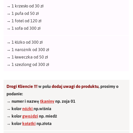
→
1 krzesło od 30 zł
→
1 pufa od 50 zł
→
1 fotel od 120 zł
→
1 sofa od 300 zł
→
1 łóżko od 300 zł
→
1 narożnik od 300 zł
→
1 ławeczka od 50 zł
→
1 szezlong od 300 zł
Drogi Kliencie !!!
w polu
dodaj uwagi do produktu
,
prosimy o
podanie:
→ numer i nazwę
tkaniny
np. zoja 01
→ kolor
nóżki
np.wiśnia
→ kolor
gwożdzi
np. miedź
→ kolor
kołatki
np.złota