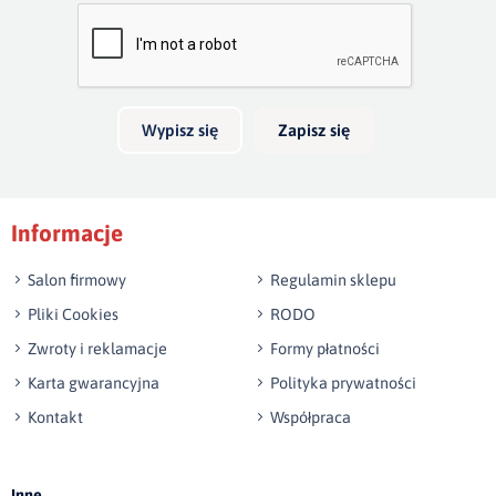
Bardzo dobry
głębokość 20cm. Jeżeli boki wykonamy na wysokość 40cm,
skrzynia na pościel będzie mieć 30cm głębokości. Wezgłowie
Twoja opinia o produkcie
do 140 cm wysokości jest w cenie łózka.
Możliwość wykonania innego wymiaru niż w ofercie.
Wypisz się
Zapisz się
Podpis
Informacje
np. Agnieszka z Wrocławia, Mateusz z Gdańska
Salon firmowy
Regulamin sklepu
Pliki Cookies
RODO
Zwroty i reklamacje
Formy płatności
Karta gwarancyjna
Polityka prywatności
Kontakt
Współpraca
Wyślij opinię
Inne