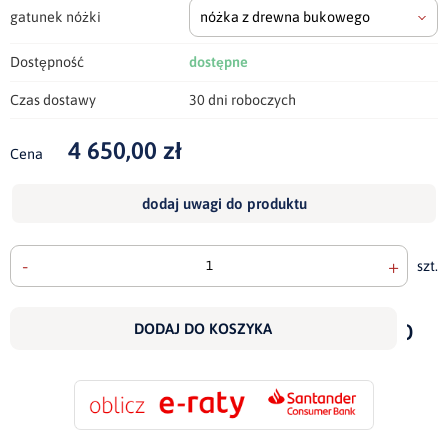
gatunek nóżki
nóżka z drewna bukowego
Dostępność
dostępne
Czas dostawy
30 dni roboczych
4 650,00 zł
Cena
dodaj uwagi do produktu
-
+
szt.
doda
do
DODAJ DO KOSZYKA
scho