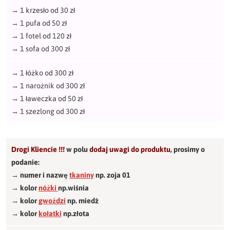
→
1 krzesło od 30 zł
→
1 pufa od 50 zł
→
1 fotel od 120 zł
→
1 sofa od 300 zł
→
1 łóżko od 300 zł
→
1 narożnik od 300 zł
→
1 ławeczka od 50 zł
→
1 szezlong od 300 zł
Drogi Kliencie !!!
w polu
dodaj uwagi do produktu
,
prosimy o
podanie:
→ numer i nazwę
tkaniny
np. zoja 01
→ kolor
nóżki
np.wiśnia
→ kolor
gwożdzi
np. miedź
→ kolor
kołatki
np.złota