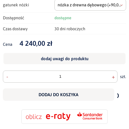
gatunek nóżki
nóżka z drewna dębowego
(+90,00 zł)
Dostępność
dostępne
Czas dostawy
30 dni roboczych
4 240,00 zł
Cena
dodaj uwagi do produktu
-
+
szt.
doda
do
DODAJ DO KOSZYKA
scho