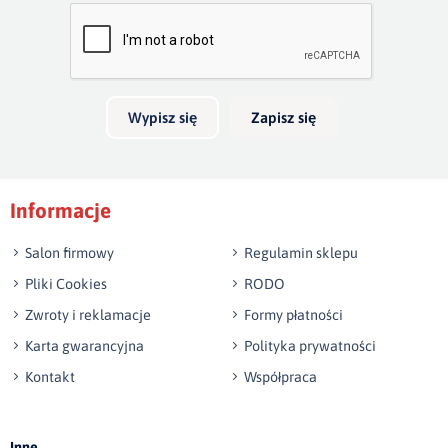
Bardzo dobry
głębokość 20cm. Jeżeli boki wykonamy na wysokość 40cm,
skrzynia na pościel będzie mieć 30cm głębokości. Wezgłowie
Twoja opinia o produkcie
do 140 cm wysokości jest w cenie łózka.
Możliwość wykonania innego wymiaru niż w ofercie.
Wypisz się
Zapisz się
Podpis
Informacje
np. Agnieszka z Wrocławia, Mateusz z Gdańska
Salon firmowy
Regulamin sklepu
Pliki Cookies
RODO
Zwroty i reklamacje
Formy płatności
Karta gwarancyjna
Polityka prywatności
Kontakt
Współpraca
Wyślij opinię
Inne