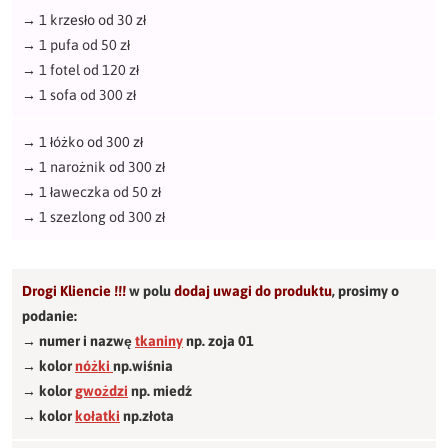
→
1 krzesło od 30 zł
→
1 pufa od 50 zł
→
1 fotel od 120 zł
→
1 sofa od 300 zł
→
1 łóżko od 300 zł
→
1 narożnik od 300 zł
→
1 ławeczka od 50 zł
→
1 szezlong od 300 zł
Drogi Kliencie !!!
w polu
dodaj uwagi do produktu
,
prosimy o
podanie:
→ numer i nazwę
tkaniny
np. zoja 01
→ kolor
nóżki
np.wiśnia
→ kolor
gwożdzi
np. miedź
→ kolor
kołatki
np.złota