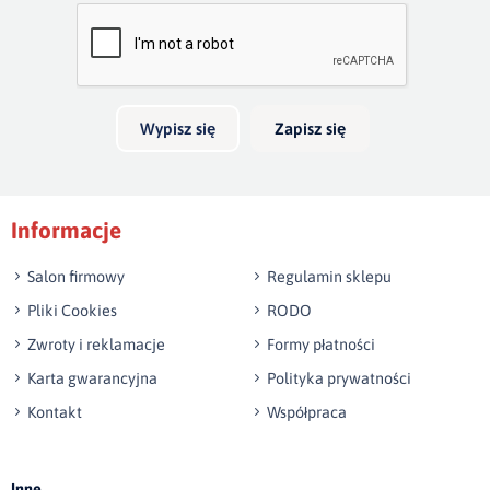
Bardzo dobry
głębokość 20cm. Jeżeli boki wykonamy na wysokość 40cm,
skrzynia na pościel będzie mieć 30cm głębokości. Wezgłowie
Twoja opinia o produkcie
do 140 cm wysokości jest w cenie łózka.
Możliwość wykonania innego wymiaru niż w ofercie.
Wypisz się
Zapisz się
Podpis
Informacje
np. Agnieszka z Wrocławia, Mateusz z Gdańska
Salon firmowy
Regulamin sklepu
Pliki Cookies
RODO
Zwroty i reklamacje
Formy płatności
Karta gwarancyjna
Polityka prywatności
Kontakt
Współpraca
Wyślij opinię
Inne