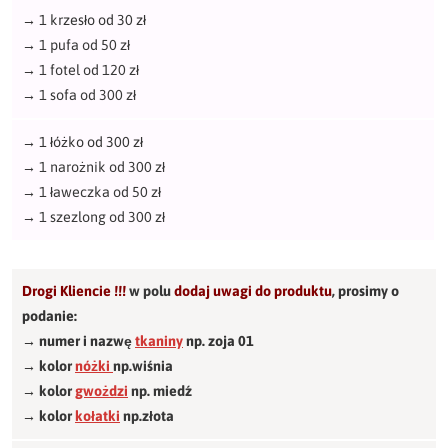
→
1 krzesło od 30 zł
→
1 pufa od 50 zł
→
1 fotel od 120 zł
→
1 sofa od 300 zł
→
1 łóżko od 300 zł
→
1 narożnik od 300 zł
→
1 ławeczka od 50 zł
→
1 szezlong od 300 zł
Drogi Kliencie !!!
w polu
dodaj uwagi do produktu
,
prosimy o
podanie:
→ numer i nazwę
tkaniny
np. zoja 01
→ kolor
nóżki
np.wiśnia
→ kolor
gwożdzi
np. miedź
→ kolor
kołatki
np.złota