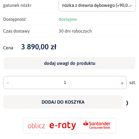
gatunek nóżki
nóżka z drewna dębowego
(+90,00 zł)
Dostępność
dostępne
Czas dostawy
30 dni roboczych
3 890,00 zł
Cena
dodaj uwagi do produktu
-
+
szt.
doda
do
DODAJ DO KOSZYKA
scho