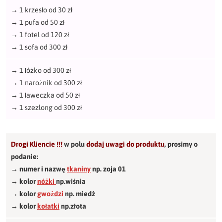
→
1 krzesło od 30 zł
→
1 pufa od 50 zł
→
1 fotel od 120 zł
→
1 sofa od 300 zł
→
1 łóżko od 300 zł
→
1 narożnik od 300 zł
→
1 ławeczka od 50 zł
→
1 szezlong od 300 zł
Drogi Kliencie !!!
w polu
dodaj uwagi do produktu
,
prosimy o
podanie:
→ numer i nazwę
tkaniny
np. zoja 01
→ kolor
nóżki
np.wiśnia
→ kolor
gwożdzi
np. miedź
→ kolor
kołatki
np.złota