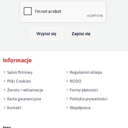
Bardzo dobry
głębokość 20cm. Jeżeli boki wykonamy na wysokość 40cm,
skrzynia na pościel będzie mieć 30cm głębokości. Wezgłowie
Twoja opinia o produkcie
do 140 cm wysokości jest w cenie łózka.
Możliwość wykonania innego wymiaru niż w ofercie.
Wypisz się
Zapisz się
Podpis
Informacje
np. Agnieszka z Wrocławia, Mateusz z Gdańska
Salon firmowy
Regulamin sklepu
Pliki Cookies
RODO
Zwroty i reklamacje
Formy płatności
Karta gwarancyjna
Polityka prywatności
Kontakt
Współpraca
Wyślij opinię
Inne