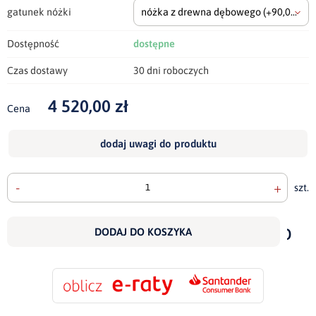
gatunek nóżki
nóżka z drewna dębowego
(+90,00 zł)
Dostępność
dostępne
Czas dostawy
30 dni roboczych
4 520,00 zł
Cena
dodaj uwagi do produktu
-
+
szt.
doda
do
DODAJ DO KOSZYKA
scho