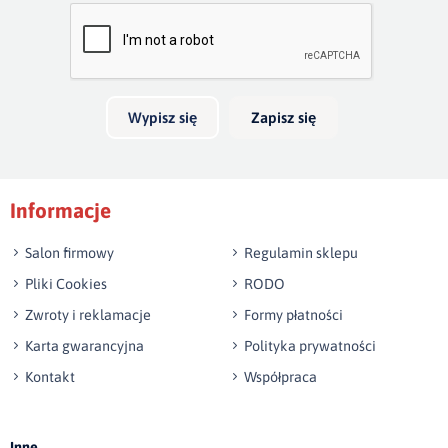
Bardzo dobry
głębokość 20cm. Jeżeli boki wykonamy na wysokość 40cm,
skrzynia na pościel będzie mieć 30cm głębokości. Wezgłowie
Twoja opinia o produkcie
do 140 cm wysokości jest w cenie łózka.
Możliwość wykonania innego wymiaru niż w ofercie.
Wypisz się
Zapisz się
Podpis
Informacje
np. Agnieszka z Wrocławia, Mateusz z Gdańska
Salon firmowy
Regulamin sklepu
Pliki Cookies
RODO
Zwroty i reklamacje
Formy płatności
Karta gwarancyjna
Polityka prywatności
Kontakt
Współpraca
Wyślij opinię
Inne