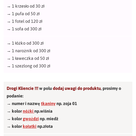
→
1 krzesło od 30 zł
→
1 pufa od 50 zł
→
1 fotel od 120 zł
→
1 sofa od 300 zł
→
1 łóżko od 300 zł
→
1 narożnik od 300 zł
→
1 ławeczka od 50 zł
→
1 szezlong od 300 zł
Drogi Kliencie !!!
w polu
dodaj uwagi do produktu
,
prosimy o
podanie:
→ numer i nazwę
tkaniny
np. zoja 01
→ kolor
nóżki
np.wiśnia
→ kolor
gwożdzi
np. miedź
→ kolor
kołatki
np.złota