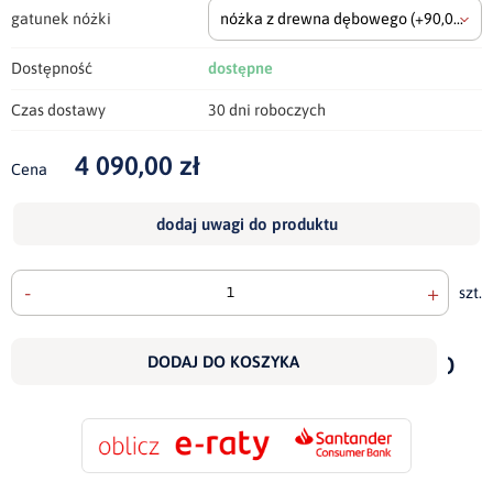
gatunek nóżki
nóżka z drewna dębowego
(+90,00 zł)
Dostępność
dostępne
Czas dostawy
30 dni roboczych
4 090,00 zł
Cena
dodaj uwagi do produktu
-
+
szt.
doda
do
DODAJ DO KOSZYKA
scho