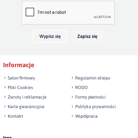
Bardzo dobry
głębokość 20cm. Jeżeli boki wykonamy na wysokość 40cm,
skrzynia na pościel będzie mieć 30cm głębokości. Wezgłowie
Twoja opinia o produkcie
do 140 cm wysokości jest w cenie łózka.
Możliwość wykonania innego wymiaru niż w ofercie.
Wypisz się
Zapisz się
Podpis
Informacje
np. Agnieszka z Wrocławia, Mateusz z Gdańska
Salon firmowy
Regulamin sklepu
Pliki Cookies
RODO
Zwroty i reklamacje
Formy płatności
Karta gwarancyjna
Polityka prywatności
Kontakt
Współpraca
Wyślij opinię
Inne