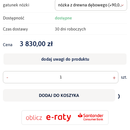
gatunek nóżki
nóżka z drewna dębowego
(+90,00 zł)
Dostępność
dostępne
Czas dostawy
30 dni roboczych
3 830,00 zł
Cena
dodaj uwagi do produktu
-
+
szt.
doda
do
DODAJ DO KOSZYKA
scho