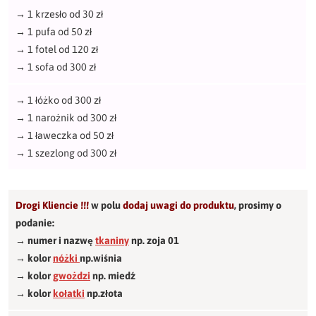
→
1 krzesło od 30 zł
→
1 pufa od 50 zł
→
1 fotel od 120 zł
→
1 sofa od 300 zł
→
1 łóżko od 300 zł
→
1 narożnik od 300 zł
→
1 ławeczka od 50 zł
→
1 szezlong od 300 zł
Drogi Kliencie !!!
w polu
dodaj uwagi do produktu
,
prosimy o
podanie:
→ numer i nazwę
tkaniny
np. zoja 01
→ kolor
nóżki
np.wiśnia
→ kolor
gwożdzi
np. miedź
→ kolor
kołatki
np.złota