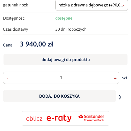
gatunek nóżki
nóżka z drewna dębowego
(+90,00 zł)
Dostępność
dostępne
Czas dostawy
30 dni roboczych
3 940,00 zł
Cena
dodaj uwagi do produktu
-
+
szt.
doda
do
DODAJ DO KOSZYKA
scho