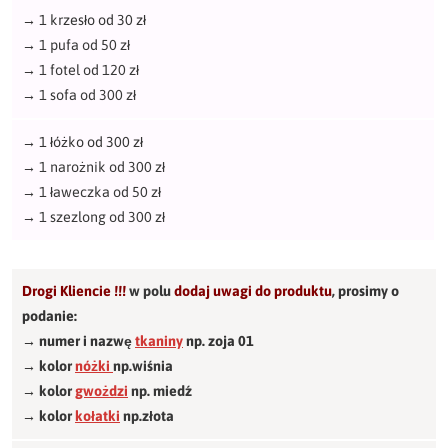
→
1 krzesło od 30 zł
→
1 pufa od 50 zł
→
1 fotel od 120 zł
→
1 sofa od 300 zł
→
1 łóżko od 300 zł
→
1 narożnik od 300 zł
→
1 ławeczka od 50 zł
→
1 szezlong od 300 zł
Drogi Kliencie !!!
w polu
dodaj uwagi do produktu
,
prosimy o
podanie:
→ numer i nazwę
tkaniny
np. zoja 01
→ kolor
nóżki
np.wiśnia
→ kolor
gwożdzi
np. miedź
→ kolor
kołatki
np.złota