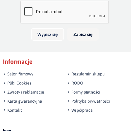
Bardzo dobry
głębokość 20cm. Jeżeli boki wykonamy na wysokość 40cm,
skrzynia na pościel będzie mieć 30cm głębokości. Wezgłowie
Twoja opinia o produkcie
do 140 cm wysokości jest w cenie łózka.
Możliwość wykonania innego wymiaru niż w ofercie.
Wypisz się
Zapisz się
Podpis
Informacje
np. Agnieszka z Wrocławia, Mateusz z Gdańska
Salon firmowy
Regulamin sklepu
Pliki Cookies
RODO
Zwroty i reklamacje
Formy płatności
Karta gwarancyjna
Polityka prywatności
Kontakt
Współpraca
Wyślij opinię
Inne