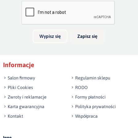
Bardzo dobry
głębokość 20cm. Jeżeli boki wykonamy na wysokość 40cm,
skrzynia na pościel będzie mieć 30cm głębokości. Wezgłowie
Twoja opinia o produkcie
do 140 cm wysokości jest w cenie łózka.
Możliwość wykonania innego wymiaru niż w ofercie.
Wypisz się
Zapisz się
Podpis
Informacje
np. Agnieszka z Wrocławia, Mateusz z Gdańska
Salon firmowy
Regulamin sklepu
Pliki Cookies
RODO
Zwroty i reklamacje
Formy płatności
Karta gwarancyjna
Polityka prywatności
Kontakt
Współpraca
Wyślij opinię
Inne