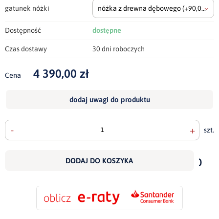
gatunek nóżki
nóżka z drewna dębowego
(+90,00 zł)
Dostępność
dostępne
Czas dostawy
30 dni roboczych
4 390,00 zł
Cena
dodaj uwagi do produktu
-
+
szt.
doda
do
DODAJ DO KOSZYKA
scho