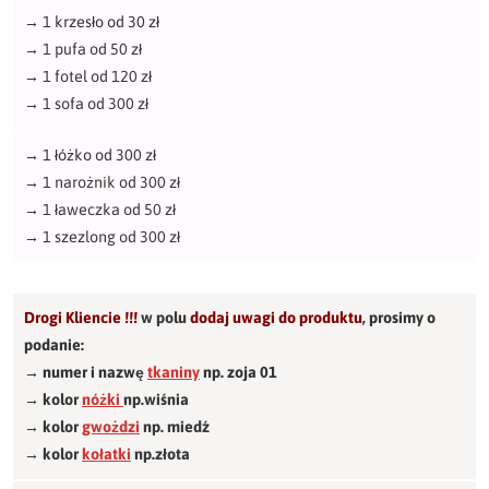
→
1 krzesło od 30 zł
→
1 pufa od 50 zł
→
1 fotel od 120 zł
→
1 sofa od 300 zł
→
1 łóżko od 300 zł
→
1 narożnik od 300 zł
→
1 ławeczka od 50 zł
→
1 szezlong od 300 zł
Drogi Kliencie !!!
w polu
dodaj uwagi do produktu
,
prosimy o
podanie:
→ numer i nazwę
tkaniny
np. zoja 01
→ kolor
nóżki
np.wiśnia
→ kolor
gwożdzi
np. miedź
→ kolor
kołatki
np.złota