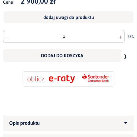
2 900,00 zł
Cena
dodaj uwagi do produktu
-
+
szt.
doda
do
DODAJ DO KOSZYKA
scho