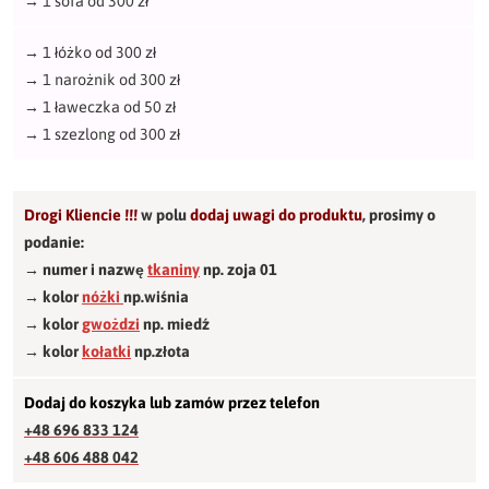
→
1 sofa od 300 zł
→
1 łóżko od 300 zł
→
1 narożnik od 300 zł
→
1 ławeczka od 50 zł
→
1 szezlong od 300 zł
Drogi Kliencie !!!
w polu
dodaj uwagi do produktu
,
prosimy o
podanie:
→ numer i nazwę
tkaniny
np. zoja 01
→ kolor
nóżki
np.wiśnia
→ kolor
gwożdzi
np. miedź
→ kolor
kołatki
np.złota
Dodaj do koszyka lub zamów przez telefon
+48 696 833 124
+48 606 488 042