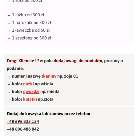
→
1 sofa od 300 zł
→
1 łóżko od 300 zł
→
1 narożnik od 300 zł
→
1 ławeczka od 50 zł
→
1 szezlong od 300 zł
Drogi Kliencie !!!
w polu
dodaj uwagi do produktu
,
prosimy o
podanie:
→ numer i nazwę
tkaniny
np. zoja 01
→ kolor
nóżki
np.wiśnia
→ kolor
gwożdzi
np. miedź
→ kolor
kołatki
np.złota
Dodaj do koszyka lub zamów przez telefon
+48 696 833 124
+48 606 488 042