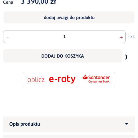
3 390,00 zł
Cena
dodaj uwagi do produktu
-
+
szt.
doda
do
DODAJ DO KOSZYKA
scho