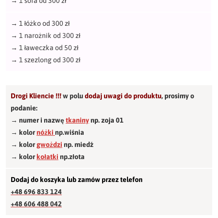
→
1 sofa od 300 zł
→
1 łóżko od 300 zł
→
1 narożnik od 300 zł
→
1 ławeczka od 50 zł
→
1 szezlong od 300 zł
Drogi Kliencie !!!
w polu
dodaj uwagi do produktu
,
prosimy o
podanie:
→ numer i nazwę
tkaniny
np. zoja 01
→ kolor
nóżki
np.wiśnia
→ kolor
gwożdzi
np. miedź
→ kolor
kołatki
np.złota
Dodaj do koszyka lub zamów przez telefon
+48 696 833 124
+48 606 488 042