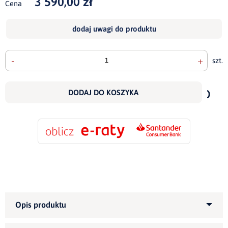
3 590,00 zł
Cena
dodaj uwagi do produktu
-
+
szt.
doda
do
DODAJ DO KOSZYKA
scho