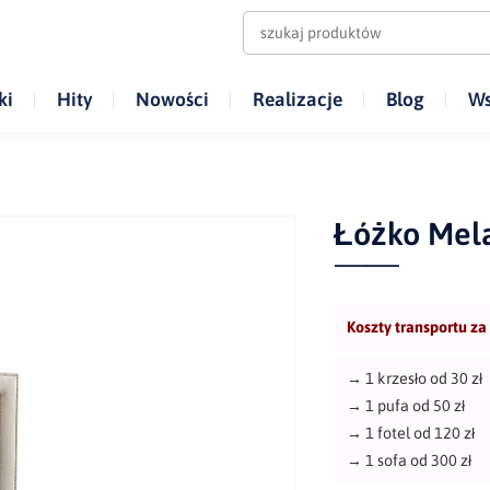
ki
Hity
Nowości
Realizacje
Blog
Ws
Łóżko Mel
Koszty transportu za
→
1 krzesło od 30 zł
→
1 pufa od 50 zł
→
1 fotel od 120 zł
→
1 sofa od 300 zł