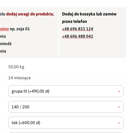
olu
dodaj uwagi do produktu
,
Dodaj do koszyka lub zamów
przez telefon
aniny
np. zoja 01
+48 696 833 124
śnia
+48 606 488 042
 miedź
łota
50,00 kg
24 miesiące
grupa III
(+490,00 zł)
140 / 200
tak
(+600,00 zł)