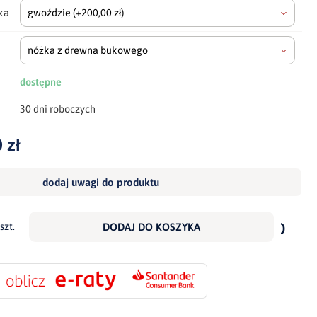
ka
gwoździe
(+200,00 zł)
nóżka z drewna bukowego
dostępne
30 dni roboczych
 zł
dodaj uwagi do produktu
dodaj
do
szt.
DODAJ DO KOSZYKA
scho