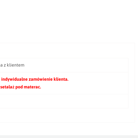
ia z klientem
 indywidualne zamówienie klienta.
 setalaż pod materac.