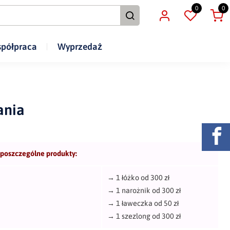
0
0
półpraca
Wyprzedaż
ania
 poszczególne produkty:
→
1 łóżko od 300 zł
→
1 narożnik od 300 zł
→
1 ławeczka od 50 zł
→
1 szezlong od 300 zł