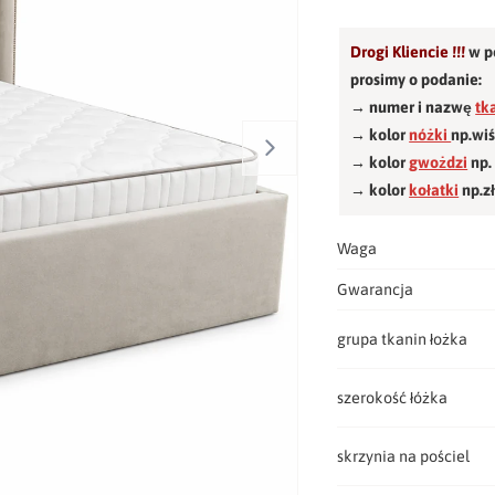
Drogi Kliencie !!!
w p
prosimy o podanie:
→ numer i nazwę
tk
→ kolor
nóżki
np.wi
→ kolor
gwożdzi
np.
→ kolor
kołatki
np.z
Waga
Gwarancja
grupa tkanin łożka
szerokość łóżka
skrzynia na pościel