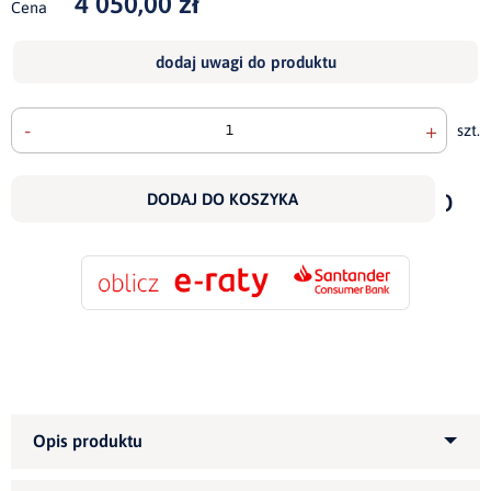
4 050,00 zł
Cena
dodaj uwagi do produktu
-
+
szt.
doda
do
DODAJ DO KOSZYKA
scho