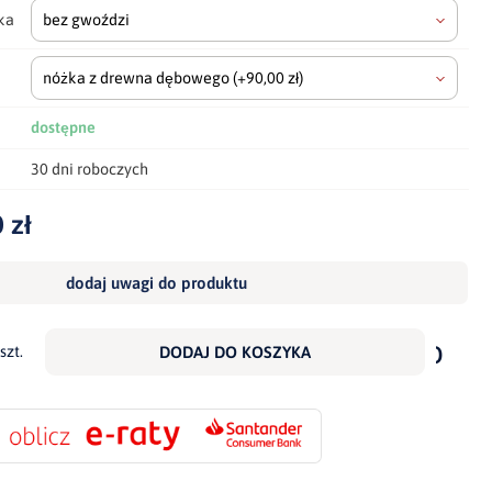
ka
bez gwoździ
nóżka z drewna dębowego
(+90,00 zł)
dostępne
30 dni roboczych
 zł
dodaj uwagi do produktu
dodaj
do
szt.
DODAJ DO KOSZYKA
scho