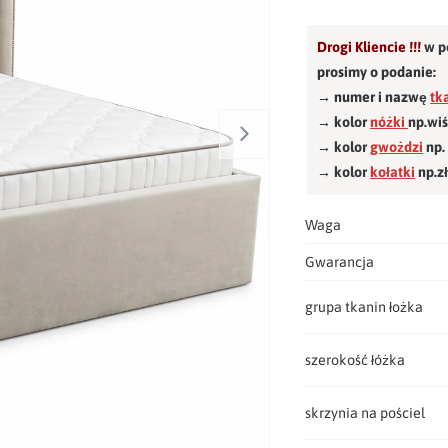
Drogi Kliencie !!!
w p
prosimy o podanie:
→ numer i nazwę
tk
→ kolor
nóżki
np.wi
→ kolor
gwożdzi
np.
→ kolor
kołatki
np.z
Waga
Gwarancja
grupa tkanin łożka
szerokość łóżka
skrzynia na pościel