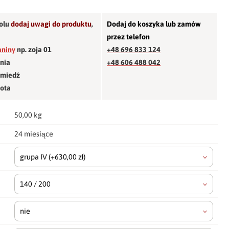
olu
dodaj uwagi do produktu
,
Dodaj do koszyka lub zamów
przez telefon
aniny
np. zoja 01
+48 696 833 124
śnia
+48 606 488 042
 miedź
łota
50,00 kg
24 miesiące
grupa IV
(+630,00 zł)
140 / 200
nie