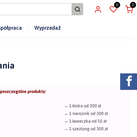
0
0
półpraca
Wyprzedaż
ania
 poszczególne produkty:
→
1 łóżko od 300 zł
→
1 narożnik od 300 zł
→
1 ławeczka od 50 zł
→
1 szezlong od 300 zł