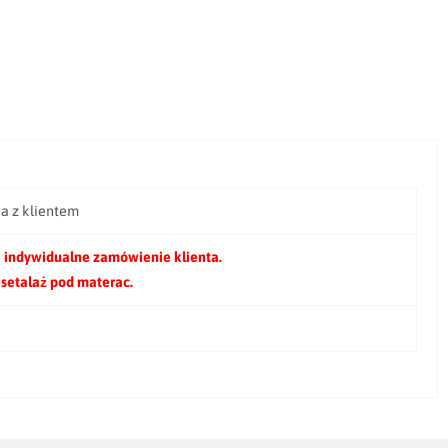
ia z klientem
 indywidualne zamówienie klienta.
 setalaż pod materac.