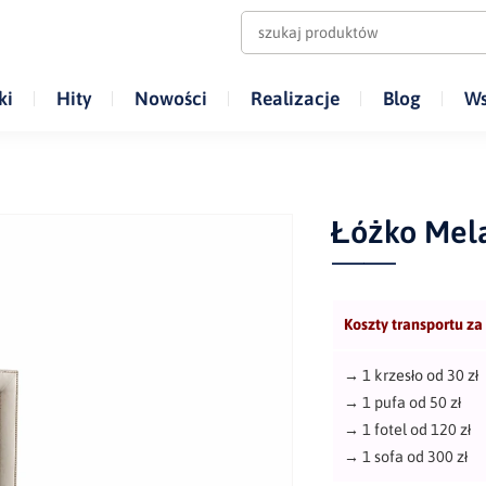
ki
Hity
Nowości
Realizacje
Blog
Ws
Łóżko Mel
Koszty transportu za
→
1 krzesło od 30 zł
→
1 pufa od 50 zł
→
1 fotel od 120 zł
→
1 sofa od 300 zł